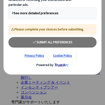
イギリス
ヨーロッパ以外のデスティネーション
日本
アメリカ
カナダ
オーストラリア
サービス
サービス
多様なサービスと専門チームが、お客様の旅のすべて
の段階をサポートします。
概要を見る
サービス概要
レジャー旅行グループ
スペシャルインタレストトラベル <br>（目的型
旅行）
企業ミーティング & イベント
インセンティブツアー
コンベンション
展示会
専門家がサポートいたします