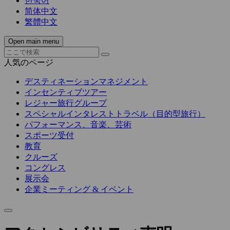
한국어
简体中文
繁體中文
Open main menu
人気のページ
デスティネーションマネジメント
インセンティブツアー
レジャー旅行グループ
スペシャルインタレストトラベル（目的型旅行）
パフォーマンス、音楽、芸術
スポーツ受付
教育
クルーズ
コングレス
展示会
企業ミーティング & イベント