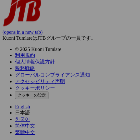
(opens in a new tab)
Kuoni TumlareはJTBグループの一員です。
© 2025 Kuoni Tumlare
利用規約
個人情報保護方針
税務戦略
グローバルコンプライアンス通知
アクセシビリティ声明
クッキーポリシー
クッキーの設定
English
日本語
한국어
简体中文
繁體中文