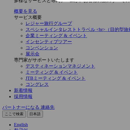
多様なサービスと専門チームが、お客様の旅のすべての
概要を見る
サービス概要
レジャー旅行グループ
スペシャルインタレストトラベル <br>（目的型旅
企業ミーティング & イベント
インセンティブツアー
コンベンション
展示会
専門家がサポートいたします
デスティネーションマネジメント
ミーティング & イベント
JTBミーティング & イベント
コングレス
新着情報
採用情報
パートナーになる
連絡先
ここで検索
日本語
English