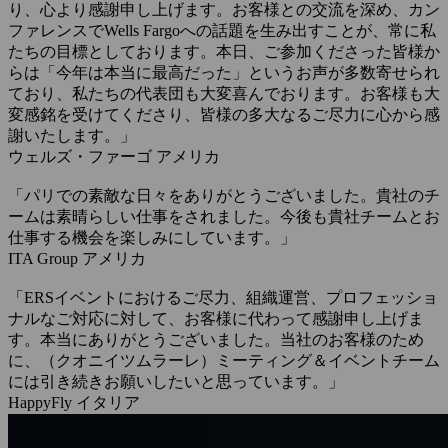
り、心より感謝申し上げます。お客様との交流を深め、カン
ファレンスでWells Fargoへの話題を生み出すことが、常に私
たちの目標としております。本日、ご参加くださった皆様か
らは「今年は本当に最高だった」というお声が多数寄せられ
ており、私たちの代表団も大変喜んでおります。お客様も大
変感銘を受けてくださり、皆様の多大なるご尽力に心から感
謝いたします。」
ウェルズ・ファーゴ
アメリカ
「パリでの素敵な日々をありがとうございました。貴社のチ
ームは素晴らしい仕事をされました。今後も貴社チームとお
仕事する機会を楽しみにしています。」
ITA Group
アメリカ
「ERSイベントにおけるご尽力、組織運営、プロフェッショ
ナルなご対応に対して、お客様に代わって感謝申し上げま
す。本当にありがとうございました。当社のお客様のため
に、（クオニイツムラーレ）ミーティング＆イベントチーム
には引き続きお願いしたいと思っています。」
HappyFly
イタリア