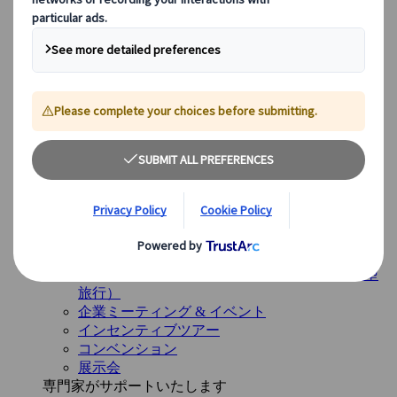
イギリス
ヨーロッパ以外のデスティネーション
日本
アメリカ
カナダ
オーストラリア
サービス
サービス
多様なサービスと専門チームが、お客様の旅のすべて
の段階をサポートします。
概要を見る
サービス概要
レジャー旅行グループ
スペシャルインタレストトラベル <br>（目的型
旅行）
企業ミーティング & イベント
インセンティブツアー
コンベンション
展示会
専門家がサポートいたします