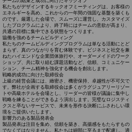
チームの結束と成功に向けたキックオフ
私たちがデザインするキックオフミーティングは、お客様の
エネルギーを高め、これからの一年間の強固な基盤を築くも
のです。厳選した会場で、スムーズに運営し、カスタマイズ
したプログラムにより、終了時にはチームの意欲が高まり、
共通の目標に集中できる状態をつくります。
協働を強めるチームビルディング
私たちのチームビルディングプログラムは単なる活動にとど
まらず、真のつながりを育む体験です。ビジネスと社交を兼
ねたハイエンドな企業団体旅行や、オーダーメイドのワーク
ショップ、共に取り組む課題活動など、信頼、コミュニケー
ション、チーム精神を強化する機会を創出します。
戦略的成功に向けた取締役会
上級の経営会議には、緻密さ、機密保持、卓越性が不可欠で
す。弊社が企画する取締役会は多くがラグジュアリーリゾー
トや高級ホテルを会場とし、リーダーの皆様が議論に集中し
戦略を練ることができるよう演出します。完璧なロジスティ
クスと卒ないサービスで、未来を形作る決断にふさわしい環
境をご提供いたします。
影響力のある製品発表会
製品発表は注目を集め、信頼を築き、高揚感をもたらすもの
でなくてはなりません。私たちは細部に至るまで配慮し、適