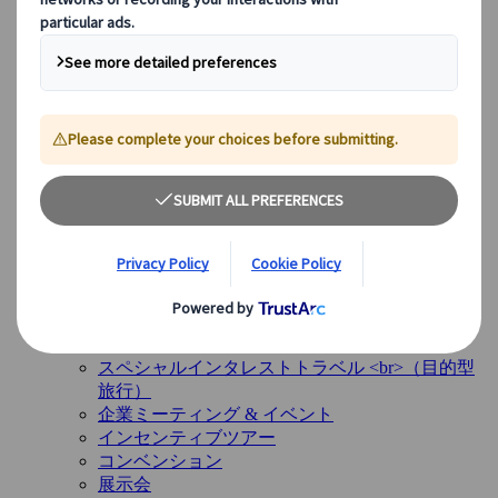
スペイン
イギリス
ヨーロッパ以外のデスティネーション
日本
アメリカ
カナダ
オーストラリア
サービス
サービス
多様なサービスと専門チームが、お客様の旅のすべて
の段階をサポートします。
概要を見る
サービス概要
レジャー旅行グループ
スペシャルインタレストトラベル <br>（目的型
旅行）
企業ミーティング & イベント
インセンティブツアー
コンベンション
展示会