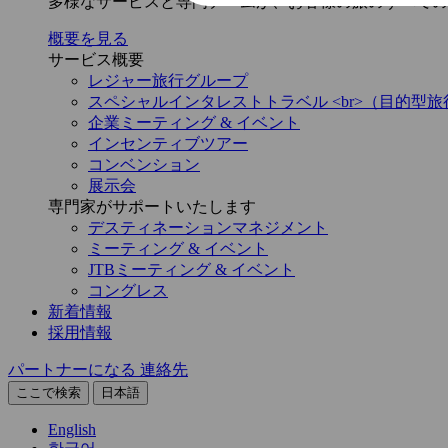
多様なサービスと専門チームが、お客様の旅のすべての
概要を見る
サービス概要
レジャー旅行グループ
スペシャルインタレストトラベル <br>（目的型旅
企業ミーティング & イベント
インセンティブツアー
コンベンション
展示会
専門家がサポートいたします
デスティネーションマネジメント
ミーティング & イベント
JTBミーティング & イベント
コングレス
新着情報
採用情報
パートナーになる
連絡先
ここで検索
日本語
English