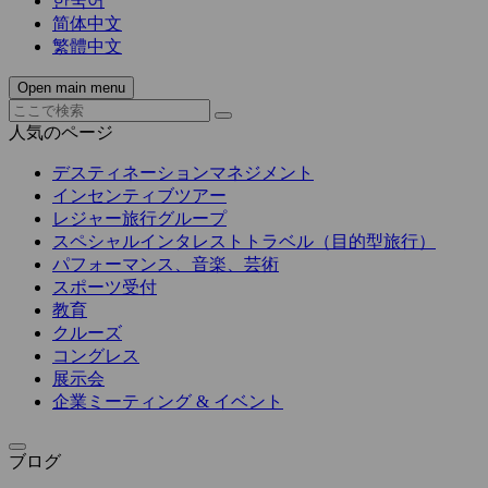
한국어
简体中文
繁體中文
Open main menu
人気のページ
デスティネーションマネジメント
インセンティブツアー
レジャー旅行グループ
スペシャルインタレストトラベル（目的型旅行）
パフォーマンス、音楽、芸術
スポーツ受付
教育
クルーズ
コングレス
展示会
企業ミーティング & イベント
ブログ