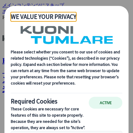
メインコンテンツにスキップ
ホーム
新着情報
Kuoni Tumlare and Interlaken Tourism, Join
Forces to Promote Winter Tourism in the Region
Kuoni Tumlare : クオニイツムラーレ
（Kuoni Tumlare）がインターラーケ
ン・ツーリズムと提携、同地の冬の観
光促進へ
会社情報
会社情報
当社について、当社の事業内容、旅行のサステイナビ
リティ、革新、最新のテクノロジーに対する当社の取