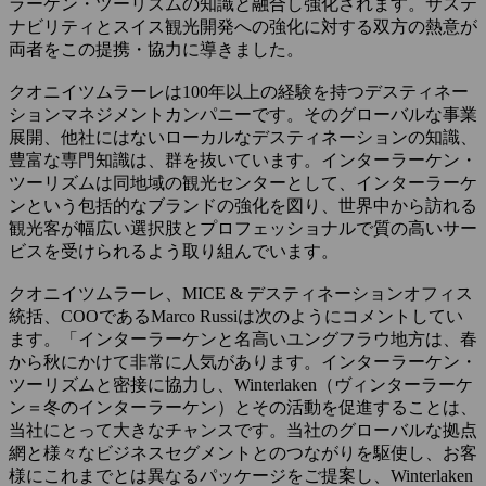
ラーケン・ツーリズムの知識と融合し強化されます。サステ
ナビリティとスイス観光開発への強化に対する双方の熱意が
両者をこの提携・協力に導きました。
クオニイツムラーレは100年以上の経験を持つデスティネー
ションマネジメントカンパニーです。そのグローバルな事業
展開、他社にはないローカルなデスティネーションの知識、
豊富な専門知識は、群を抜いています。インターラーケン・
ツーリズムは同地域の観光センターとして、インターラーケ
ンという包括的なブランドの強化を図り、世界中から訪れる
観光客が幅広い選択肢とプロフェッショナルで質の高いサー
ビスを受けられるよう取り組んでいます。
クオニイツムラーレ、MICE & デスティネーションオフィス
統括、COOであるMarco Russiは次のようにコメントしてい
ます。「インターラーケンと名高いユングフラウ地方は、春
から秋にかけて非常に人気があります。インターラーケン・
ツーリズムと密接に協力し、Winterlaken（ヴィンターラーケ
ン＝冬のインターラーケン）とその活動を促進することは、
当社にとって大きなチャンスです。当社のグローバルな拠点
網と様々なビジネスセグメントとのつながりを駆使し、お客
様にこれまでとは異なるパッケージをご提案し、Winterlaken