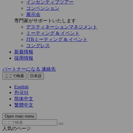
インセンティブツアー
コンベンション
展示会
専門家がサポートいたします
デスティネーションマネジメント
ミーティング & イベント
JTBミーティング & イベント
コングレス
新着情報
採用情報
パートナーになる
連絡先
ここで検索
日本語
English
한국어
简体中文
繁體中文
Open main menu
人気のページ