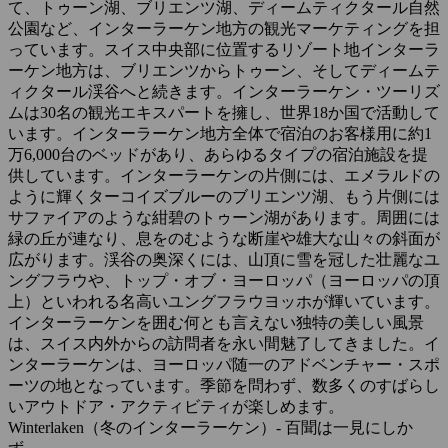
て、トゥーン湖、ブリエンツ湖、ディームティクタール自然
公園など、インターラーケン地方の観光マーケティングを担
っています。スイス中央部に位置するリゾート地インターラ
ーケン地方は、ブリエンツからトゥーン、そしてディームテ
ィクタール渓谷へと続きます。インターラーケン・ツーリズ
ムは30名の観光エキスパートを擁し、世界18か国で活動して
います。インターラーケン地方全体で宿泊のお客様用に約1
万6,000台のベッドがあり、あらゆるタイプの宿泊施設を提
供しています。インターラーケンの片側には、エメラルドの
ように輝くターコイズブルーのブリエンツ湖、もう片側には
サファイアのような紺碧のトゥーン湖があります。周囲には
緑の丘が連なり、息をのむような断崖や雄大な山々の斜面が
広がります。渓谷の奥深くには、山頂に雪を冠した壮麗なユ
ングフラウや、トップ・オブ・ヨーロッパ（ヨーロッパの頂
上）といわれる名高いユングフラウヨッホが輝いています。
インターラーケンを囲む何とも言えない独特の美しい風景
は、スイス内外からの訪問者を永い間魅了してきました。イ
ンターラーケンは、ヨーロッパ随一のアドベンチャー・スポ
ーツの地となっています。季節を問わず、数多くのすばらし
いアウトドア・アクティビティが楽しめます。
Winterlaken（冬のインターラーケン）- 百聞は一見にしか