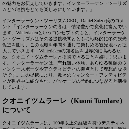
の魅力をお伝えしていきます。インターラーケン・ツーリズ
ムとの連携をとても楽しみにしています。」
インターラーケン・ツーリズムCEO、Daniel Sulzer氏のコメ
ント「インターラーケンの冬は、情緒豊かで変化に富んでい
ます。Winterlakenというコンセプトのもと、インターラーケ
ン・ツーリズムはその各提携機関とともに戦略的に冬の観光
促進を図り、この地域を年間を通して楽しめる観光地へと拡
大していきます。Winterlakenの知名度を世界的に高めるた
め、クオニイ・ツムラーレと提携できることを嬉しく思いま
す。インターラーケンは、忘れ難い体験、あらゆる種類のウ
ィンタースポーツやアクティビティの拠点として理想的な場
所です。この提携により、数々のウィンター・アクティビテ
ィが世界中に紹介され、パッケージの予約につながると期待
しています。
クオニイツムラーレ（Kuoni Tumlare）
について
クオニイツムラーレは、100年以上の経験を持つデスティネ
ーションマネジメント会社で、グローバルな事業展開、他社