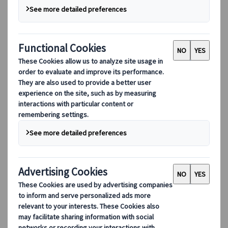
り組みについて詳しくご覧ください。
概要を見る
クオニイツムラーレとは
役員紹介
サステナビリティ
DEIB
デジタルツール
当社のデジタルツール
パートナーズモバイルアプリケーション
サプライヤーポータル
エージェント Web アプリケーション
デスティネーション
デスティネーション
クオニイツムラーレと共に、世界各地のネットワーク
を活用した旅へ。デスティネーションの専門家が、お
客様の多様なご要望に合わせた厳選旅程をご提案しま
す。
すべてのデスティネーションを見る
人気デスティネーション
スイス