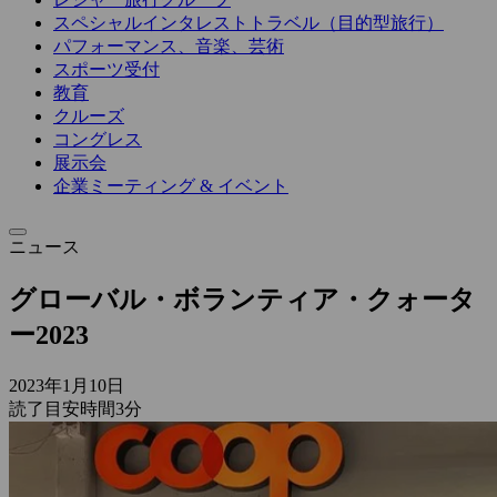
スペシャルインタレストトラベル（目的型旅行）
パフォーマンス、音楽、芸術
スポーツ受付
教育
クルーズ
コングレス
展示会
企業ミーティング & イベント
ニュース
グローバル・ボランティア・クォータ
ー2023
2023年1月10日
読了目安時間3分