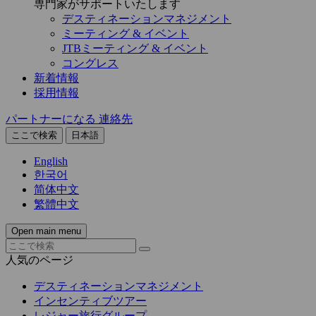
専門家がサポートいたします
デスティネーションマネジメント
ミーティング & イベント
JTBミーティング & イベント
コングレス
新着情報
採用情報
パートナーになる
連絡先
ここで検索
日本語
English
한국어
简体中文
繁體中文
Open main menu
人気のページ
デスティネーションマネジメント
インセンティブツアー
レジャー旅行グループ