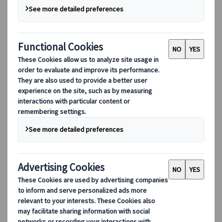
役員紹介
サステナビリティ
DEIB
デジタルツール
当社のデジタルツール
パートナーズモバイルアプリケーション
サプライヤーポータル
エージェント Web アプリケーション
デスティネーション
デスティネーション
クオニイツムラーレと共に、世界各地のネットワーク
を活用した旅へ。デスティネーションの専門家が、お
客様の多様なご要望に合わせた厳選旅程をご提案しま
す。
すべてのデスティネーションを見る
人気デスティネーション
スイス
フランス
イタリア
スペイン