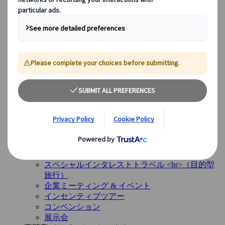
イギリス
ヨーロッパ以外のデスティネーション
日本
アメリカ
カナダ
オーストラリア
サービス
サービス
多様なサービスと専門チームが、お客様の旅のすべて
の段階をサポートします。
概要を見る
サービス概要
レジャー旅行グループ
スペシャルインタレストトラベル <br>（目的型
旅行）
企業ミーティング & イベント
インセンティブツアー
コンベンション
展示会