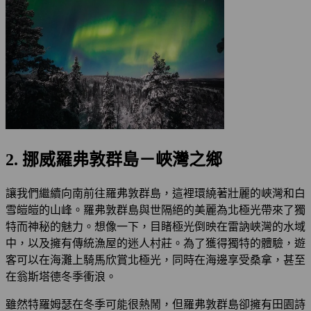
2. 挪威羅弗敦群島－峽灣之鄉
讓我們繼續向南前往羅弗敦群島，這裡環繞著壯麗的峽灣和白
雪皚皚的山峰。羅弗敦群島與世隔絕的美麗為北極光帶來了獨
特而神秘的魅力。想像一下，目睹極光倒映在雷訥峽灣的水域
中，以及擁有傳統漁屋的迷人村莊。為了獲得獨特的體驗，遊
客可以在海灘上騎馬欣賞北極光，同時在海邊享受桑拿，甚至
在翁斯塔德冬季衝浪。
雖然特羅姆瑟在冬季可能很熱鬧，但羅弗敦群島卻擁有田園詩