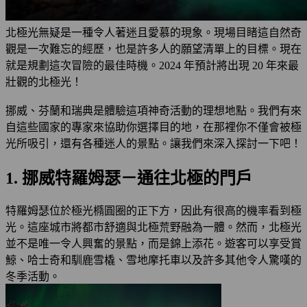
北極光無疑是一種令人著迷且愛慕的現象。現場目睹這自然奇
觀是一次難忘的經歷，也是許多人的願望清單上的目標。現在
就是規劃這次冒險的最佳時機。2024 年預計將出現 20 年來最
壯觀的北極光！
挪威、芬蘭和瑞典是體驗這項神奇活動的理想地點。我們有來
自這些國家的專家來協助你選擇目的地，在那裡你不僅會被極
光所吸引，還有各種迷人的景點。讓我們來深入探討一下吧！
1. 挪威特羅姆瑟－通往北極的門戶
特羅姆瑟位於極光橢圓圈的正下方，因此有很高的機率看到極
光。這座城市將都市舒適與北極荒野融為一體。然而，北極光
並不是唯一令人興奮的景點，而是錦上添花。遊客可以享受賞
鯨、哈士奇和馴鹿雪橇、雪地摩托車以及許多其他令人驚嘆的
冬季活動。