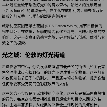
—沐浴在圣诞节暖色灯光中的奇妙森林。最迷人的是玻璃屋
（Glasshouse）的璀璨光芒，它坐落在威斯利内，举办着万花
筒般的灯光秀，与季节的颂歌完美融合。
威斯利皇家园艺学会花园 (RHS Garden Wisley) 是节日精神的
完美典范，在这里，冬季的魔力转化为灯光、气味和感觉的交
响乐。这是一次真正的感官之旅，是对传统与创新、优雅与繁
荣之间的探索。
光之城：伦敦的灯光街道
走进伦敦市中心，你会发现这座城市最著名的街道（如主要零
售名胜牛津街和摄政街）的灯光下讲述着一个故事。这些灯光
不仅预示着节日季节的到来，而且还带领着购物者、观光客和
任何想要享受万花筒色彩狂欢节的人们。
这些装饰不仅仅是圣诞精神的商业化；这些都是充满创意热情
的行为，每家商店都竞相推出最具想像力和最令人回味的装
饰。主题丰富多样，从经典的耶稣诞生到现代的几何设计。