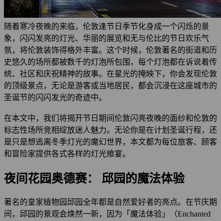
随着寒冷夜晚的来临，伦敦逢节日季节化身成一个闪烁的景
象，闪闪发亮的灯光、华丽的展览和无与伦比的节日欢乐气
氛，将伦敦装饰得格外丰富。这个时候，伦敦著名的街道和历
史悠久的场所都被数千的灯泡所包围，每个灯泡都在诉说着传
统、社区和庆祝精神的故事。在星光的掩映下，你会发现伦敦
的顶级景点，无论是游客或当地居民，都会沉浸在这座城市的
圣诞节的闪闪发光的奇迹中。
在本文中，我们将揭开节日期间伦敦闪亮夜晚的面纱和伦敦的
标志性场所竞相绽放迷人魅力。无论你是在计划圣诞行程，还
是只是想逃离冬季灯光的魔幻世界，本文都为每位旅客、顾客
和冒险家提供各式各样的灯光飨宴。
夜间花园奥德赛： 邱园的魔法体验
著名的皇家植物园邱园全年都是自然爱好者的亮点。在节庆期
间，邱园的景观会焕然一新，因为「魔法体验」（Enchanted