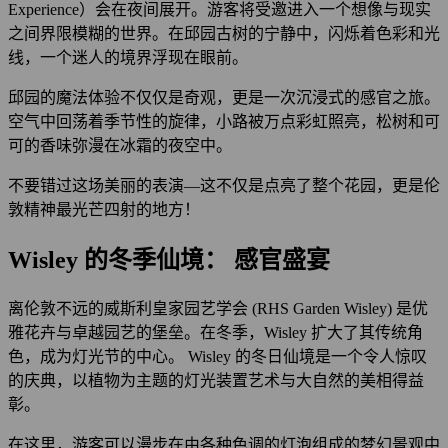
Experience）会在夜间展开。游客将受邀进入一个想像与现实
之间界限模糊的世界。在邱园古树的宁静中，闪烁着色彩和光
线，一个迷人的境界浮现在眼前。
邱园的魔法体验不仅仅是奇观，更是一次沉浸式的感官之旅。
空气中回荡着季节性的旋律，小路被万点彩虹照亮，松树和可
可的香味弥漫在冰霜的夜空中。
不要错过这场美丽的表演—这不仅是点亮了整个花园，更是伦
敦精神最光芒四射的地方！
Wisley 的冬季仙境： 感官盛宴
离伦敦不远的威斯利皇家园艺学会 (RHS Garden Wisley) 是优
雅花卉与卓越园艺的堡垒。在冬季，Wisley 扩大了其传统角
色，成为灯光节的中心。 Wisley 的冬日仙境是一个令人惊叹
的庆典，以植物为主题的灯光装置艺术与大自然的美相得益
彰。
在这里，游客可以漫步在由各种色调的灯泡组成的梦幻景观中