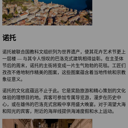
诺托
诺托被联合国教科文组织列为世界遗产，使其花卉艺术节更上
一层楼 — 与其令人惊叹的巴洛克式建筑相得益彰。在主圣体
节后的周末，诺托的主街将变成一片生气勃勃的花毯。工匠们
孜孜不倦地制作精美的图案，这些图案蕴含着当地传统和宗教
象征意义。
诺托的文化底蕴远不止于此。它是奖励旅游和精心策划的文化
体验的理想目的地。宾客可参加专属导览游，漫步在历史中
心，或在雄伟的巴洛克式宫殿中享用盛大晚宴。对于渴望大海
和阳光的宾客，附近的海岸线提供海滩度假和水上运动。