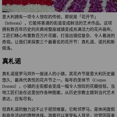
意大利拥有一项令人惊叹的传统，那就是「花开节」
（Infiorata），它能将普通的街道变成鲜活的艺术作品。这项
拥有数百年历史的庆典将整座城镇变成充满活力的花卉画布，
工匠们精心布置数百万片花瓣，打造出错综复杂、令人着迷的
奇观。让我们来探索三个最著名的花开节：真札诺、诺托和斯
佩洛。
真札诺
真札诺是罗马郊外一座迷人的小镇，其花卉节是意大利历史最
悠久、最具代表性的花卉节之一。每年的圣体节（Corpus
Domini），小镇的主街都会变成一幅令人惊叹的花瓣挂毯，当
地工匠们会在这里创作各种图案，从历史宗教主题到当代艺术
表达，应有尽有。
但真札诺的魅力远不止于视觉飨宴。它毗邻罗马，是休闲度假
和商务活动的理想选择。游客可以享受私人导览，欣赏因菲奥